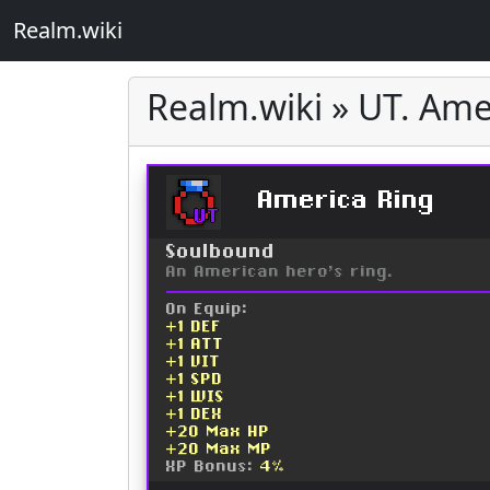
Realm.wiki
Realm.wiki » UT. Ame
America Ring
UT
Soulbound
An American hero's ring.
On Equip:
+1 DEF
+1 ATT
+1 VIT
+1 SPD
+1 WIS
+1 DEX
+20 Max HP
+20 Max MP
XP Bonus:
4%