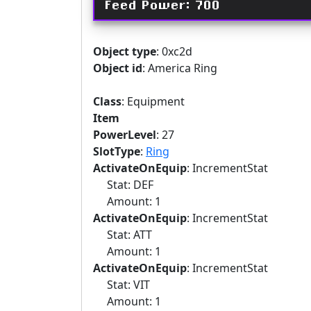
Feed Power: 700
Object type
: 0xc2d
Object id
: America Ring
Class
: Equipment
Item
PowerLevel
: 27
SlotType
:
Ring
ActivateOnEquip
: IncrementStat
Stat: DEF
Amount: 1
ActivateOnEquip
: IncrementStat
Stat: ATT
Amount: 1
ActivateOnEquip
: IncrementStat
Stat: VIT
Amount: 1